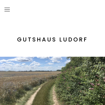
Start
Bildergalerie
GUTSHAUS LUDORF
Rundgang
Gastgeber
Historie
Hotel
Zimmer
Angebote
Apartments