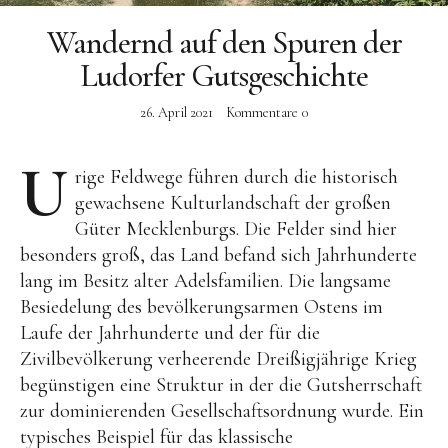
Behandlungen
Wandernd auf den Spuren der
Zusatzleistungen
Ludorfer Gutsgeschichte
Restaurant
26. April 2021
Kommentare
0
Öffnungszeiten
U
Slow Food
rige Feldwege führen durch die historisch
gewachsene Kulturlandschaft der großen
Produzenten
Güter Mecklenburgs. Die Felder sind hier
Retreats
besonders groß, das Land befand sich Jahrhunderte
lang im Besitz alter Adelsfamilien. Die langsame
Yoga-Retreats
Besiedelung des bevölkerungsarmen Ostens im
Laufe der Jahrhunderte und der für die
Persönliche Entwicklung
Zivilbevölkerung verheerende Dreißigjährige Krieg
Kreativ-Retreats
begünstigen eine Struktur in der die Gutsherrschaft
Individuelle Auszeit
zur dominierenden Gesellschaftsordnung wurde. Ein
typisches Beispiel für das klassische