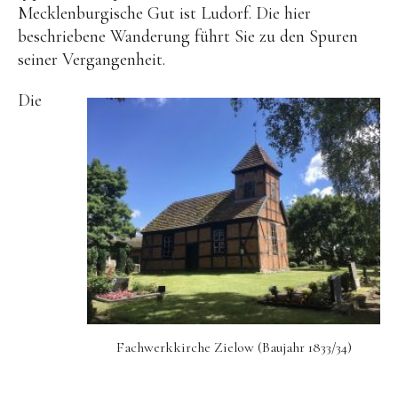
Events
Mecklenburgische Gut ist Ludorf. Die hier
beschriebene Wanderung führt Sie zu den Spuren
Führungen
seiner Vergangenheit.
Hochzeiten & Trauungen
Die
Tagungen & Seminare
Weihnachtsfeiern
Kontakt
Buchung
Anfahrt
Jobs
Fachwerkkirche Zielow (Baujahr 1833/34)