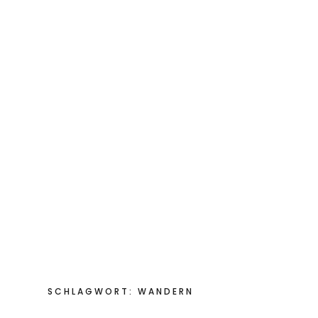
Start
Hotel
Restaurant
Retreat
SCHLAGWORT:
WANDERN