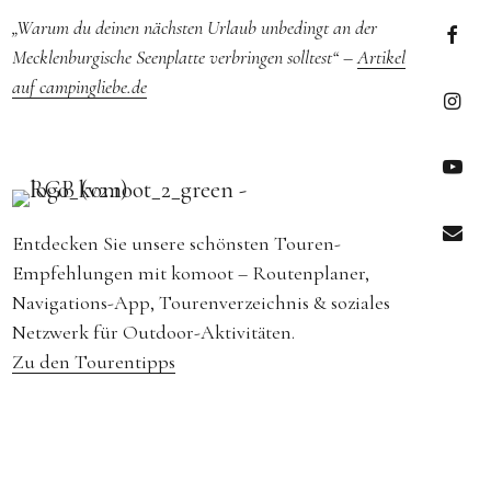
„Warum du deinen nächsten Urlaub unbedingt an der
Mecklenburgische Seenplatte verbringen solltest“ –
Artikel
Menüe
auf campingliebe.de
Menüe
Menüe
Entdecken Sie unsere schönsten Touren-
Empfehlungen mit komoot – Routenplaner,
Menüe
Navigations-App, Tourenverzeichnis & soziales
Netzwerk für Outdoor-Aktivitäten.
Zu den Tourentipps