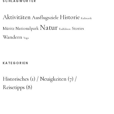
SCHLAGWÖRTER
Aktivitäten
Historie
Ausflugsziele
Kulinarik
Natur
Müritz Nationalpark
Stories
Radfahren
Wandern
Yoga
KATEGORIEN
Historisches
(1)
Neuigkeiten
(7)
Reisetipps
(8)