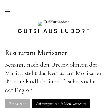
Start
GUTSHAUS LUDORF
Bildergalerie
Rundgang
Restaurant Morizaner
Gastgeber
Historie
Benannt nach den Ureinwohnern der
Hotel
Müritz, steht das Restaurant Morizaner
für eine ländlich feine, frische Küche
Zimmer
der Region.
Angebote
Apartments
Restaurant
Öffnungszeiten & Menüvorschau