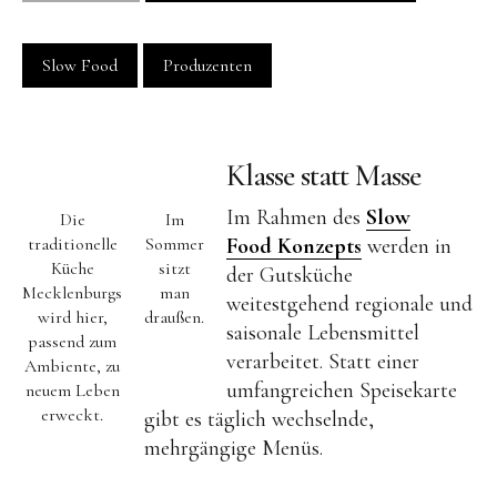
Behandlungen
Zusatzleistungen
Slow Food
Produzenten
Restaurant
Öffnungszeiten
Klasse statt Masse
Slow Food
Im Rahmen des
Slow
Die
Im
Produzenten
traditionelle
Sommer
Food Konzepts
werden in
Küche
sitzt
Retreats
der Gutsküche
Mecklenburgs
man
weitestgehend regionale und
wird hier,
draußen.
saisonale Lebensmittel
Yoga-Retreats
passend zum
verarbeitet. Statt einer
Ambiente, zu
Persönliche Entwicklung
umfangreichen Speisekarte
neuem Leben
Kreativ-Retreats
erweckt.
gibt es täglich wechselnde,
mehrgängige Menüs.
Individuelle Auszeit