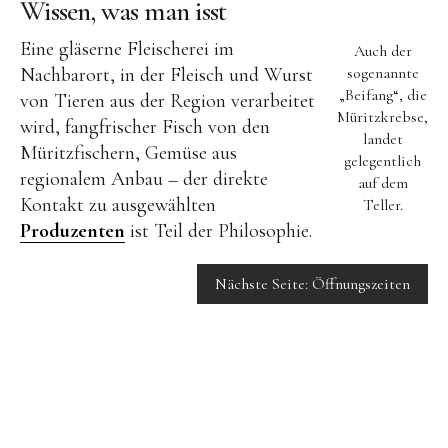
Events
Wissen, was man isst
Eine gläserne Fleischerei im
Führungen
Auch der
Nachbarort, in der Fleisch und Wurst
sogenannte
Hochzeiten & Trauungen
„Beifang“, die
von Tieren aus der Region verarbeitet
Müritzkrebse,
Tagungen & Seminare
wird, fangfrischer Fisch von den
landet
Müritzfischern, Gemüse aus
Weihnachtsfeiern
gelegentlich
regionalem Anbau – der direkte
auf dem
Kontakt
Kontakt zu ausgewählten
Teller.
Produzenten
ist Teil der Philosophie.
Buchung
Nächste Seite: Öffnungszeiten
Anfahrt
Jobs