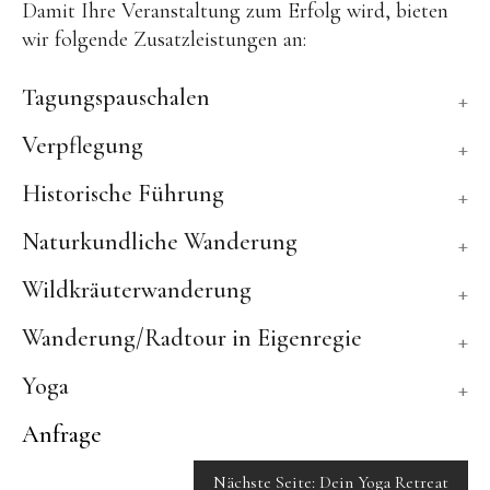
Damit Ihre Veranstaltung zum Erfolg wird, bieten
Menüeintrag
Menüeintrag
Menüeintrag
Menüeintrag
wir folgende Zusatzleistungen an:
Tagungspauschalen
Verpflegung
Historische Führung
Naturkundliche Wanderung
Wildkräuterwanderung
Wanderung/Radtour in Eigenregie
Yoga
Anfrage
Nächste Seite: Dein Yoga Retreat