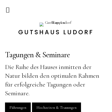
Start
GUTSHAUS LUDORF
Bildergalerie
Rundgang
Tagungen & Seminare
Gastgeber
Historie
Die Ruhe des Hauses inmitten der
Hotel
Natur bilden den optimalen Rahmen
für erfolgreiche Tagungen oder
Zimmer
Seminare.
Angebote
Apartments
Führungen
Hochzeiten & Trauungen