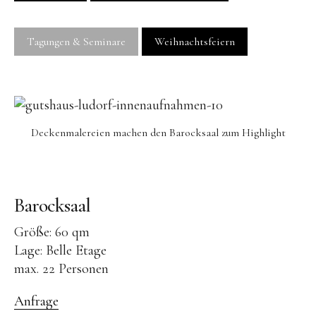
Behandlungen
Zusatzleistungen
Tagungen & Seminare
Weihnachtsfeiern
Restaurant
Öffnungszeiten
Slow Food
Deckenmalereien machen den Barocksaal zum Highlight
Produzenten
Retreats
Barocksaal
Yoga-Retreats
Größe: 60 qm
Persönliche Entwicklung
Lage: Belle Etage
Kreativ-Retreats
max. 22 Personen
Individuelle Auszeit
Anfrage