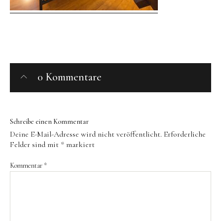
Behandlungen
Zusatzleistungen
Restaurant
Öffnungszeiten
0 Kommentare
Slow Food
Produzenten
Retreats
Schreibe einen Kommentar
Deine E-Mail-Adresse wird nicht veröffentlicht.
Erforderliche
Felder sind mit
*
markiert
Yoga-Retreats
Persönliche Entwicklung
Kommentar
*
Kreativ-Retreats
Individuelle Auszeit