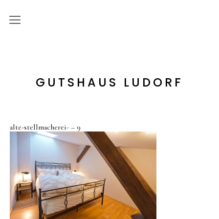
Start
Bildergalerie
GUTSHAUS LUDORF
Rundgang
Gastgeber
Historie
alte-stellmacherei- – 9
Hotel
Zimmer
Angebote
Apartments