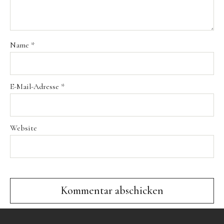
Events
Führungen
Hochzeiten & Trauungen
Name
*
Tagungen & Seminare
Weihnachtsfeiern
E-Mail-Adresse
*
Kontakt
Buchung
Website
Anfahrt
Jobs