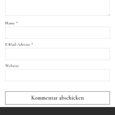
Events
Führungen
Hochzeiten & Trauungen
Name
*
Tagungen & Seminare
Weihnachtsfeiern
E-Mail-Adresse
*
Kontakt
Buchung
Website
Anfahrt
Jobs