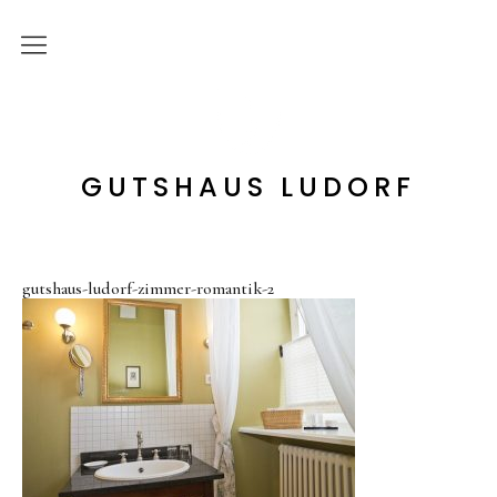
Start
Bildergalerie
GUTSHAUS LUDORF
Rundgang
Gastgeber
Historie
gutshaus-ludorf-zimmer-romantik-2
Hotel
Zimmer
Angebote
Apartments