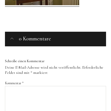
Behandlungen
Zusatzleistungen
Restaurant
Öffnungszeiten
0 Kommentare
Slow Food
Produzenten
Retreats
Schreibe einen Kommentar
Deine E-Mail-Adresse wird nicht veröffentlicht.
Erforderliche
Felder sind mit
*
markiert
Yoga-Retreats
Persönliche Entwicklung
Kommentar
*
Kreativ-Retreats
Individuelle Auszeit