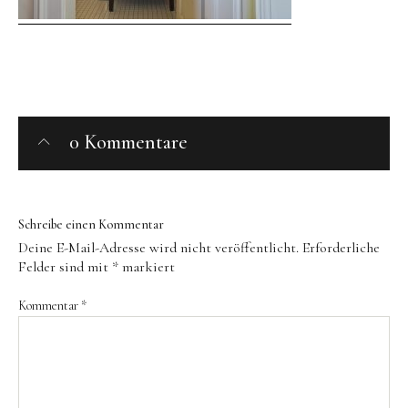
Behandlungen
Zusatzleistungen
Restaurant
Öffnungszeiten
0 Kommentare
Slow Food
Produzenten
Retreats
Schreibe einen Kommentar
Deine E-Mail-Adresse wird nicht veröffentlicht.
Erforderliche
Felder sind mit
*
markiert
Yoga-Retreats
Persönliche Entwicklung
Kommentar
*
Kreativ-Retreats
Individuelle Auszeit