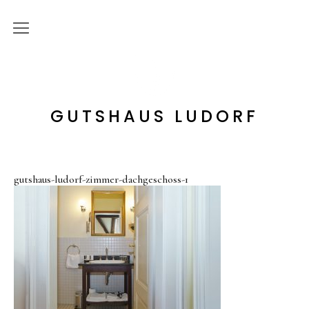
Start
Bildergalerie
GUTSHAUS LUDORF
Rundgang
Gastgeber
Historie
gutshaus-ludorf-zimmer-dachgeschoss-1
Hotel
Zimmer
Angebote
Apartments