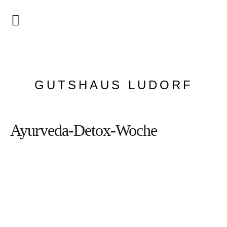
Start
Bildergalerie
GUTSHAUS LUDORF
Rundgang
Gastgeber
Ayurveda-Detox-Woche
Historie
Hotel
Zimmer
Angebote
Apartments