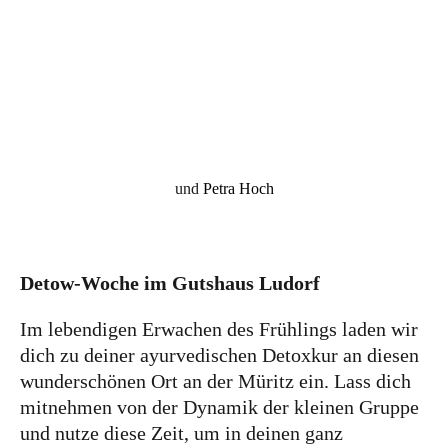
Events
Führungen
Hochzeiten & Trauungen
Tagungen & Seminare
Weihnachtsfeiern
und
Petra
Hoch
Kontakt
Buchung
Detow-Woche im Gutshaus Ludorf
Anfahrt
Jobs
Im lebendigen Erwachen des Frühlings laden wir
dich zu deiner ayurvedischen Detoxkur an diesen
wunderschönen Ort an der Müritz ein. Lass dich
mitnehmen von der Dynamik der kleinen Gruppe
und nutze diese Zeit, um in deinen ganz